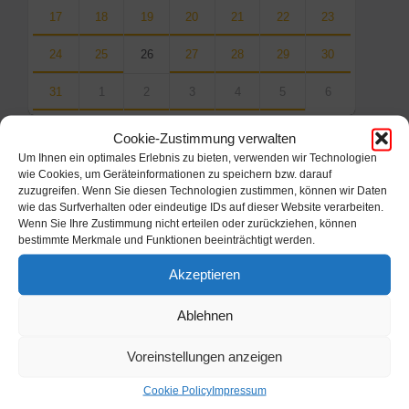
17
18
19
20
21
22
23
24
25
26
27
28
29
30
31
1
2
3
4
5
6
Back
Cookie-Zustimmung verwalten
to
calendar
Um Ihnen ein optimales Erlebnis zu bieten, verwenden wir Technologien
days
wie Cookies, um Geräteinformationen zu speichern bzw. darauf
zuzugreifen. Wenn Sie diesen Technologien zustimmen, können wir Daten
wie das Surfverhalten oder eindeutige IDs auf dieser Website verarbeiten.
Filter
Wenn Sie Ihre Zustimmung nicht erteilen oder zurückziehen, können
bestimmte Merkmale und Funktionen beeinträchtigt werden.
Von:
Akzeptieren
Ablehnen
Bis:
Voreinstellungen anzeigen
Filter
Cookie Policy
Impressum