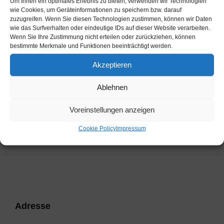
Um Ihnen ein optimales Erlebnis zu bieten, verwenden wir Technologien
wie Cookies, um Geräteinformationen zu speichern bzw. darauf
zuzugreifen. Wenn Sie diesen Technologien zustimmen, können wir Daten
wie das Surfverhalten oder eindeutige IDs auf dieser Website verarbeiten.
Wenn Sie Ihre Zustimmung nicht erteilen oder zurückziehen, können
bestimmte Merkmale und Funktionen beeinträchtigt werden.
Vorherige
The Matadors
Akzeptieren
Nächste
Ablehnen
SV PENK/REIßECK
Voreinstellungen anzeigen
Cookie Policy
Impressum
Adresse