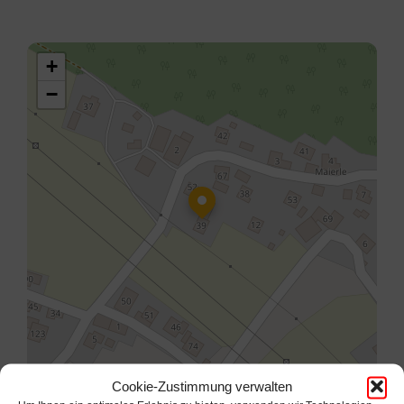
+
−
Cookie-Zustimmung verwalten
Leaflet
| ©
OpenStreetMap