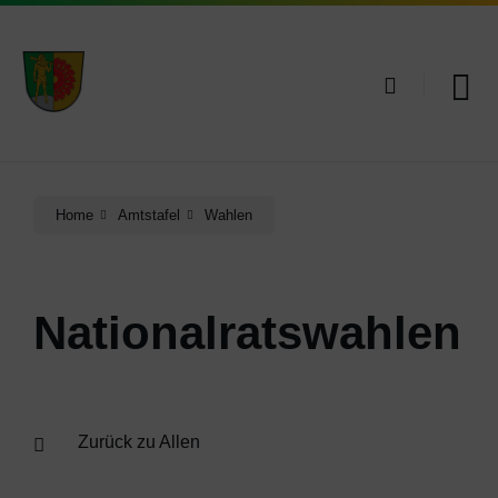
Skip
Skip
Skip
to
to
to
content
main
footer
navigation
Home
Amtstafel
Wahlen
Nationalratswahlen
Zurück zu Allen