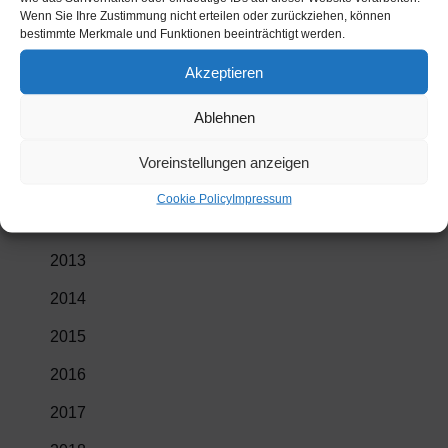
Wenn Sie Ihre Zustimmung nicht erteilen oder zurückziehen, können
bestimmte Merkmale und Funktionen beeinträchtigt werden.
Amtstafel Kategorien
Akzeptieren
Allgemein
Ablehnen
Finanz
Voreinstellungen anzeigen
Sitzungsprotokolle
Cookie Policy
Impressum
2012
2013
2014
2015
2016
2017