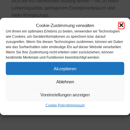
sich die e5-Gemeinden ständig weiter – hin zu mehr
Lebensqualität, geringerem Energieverbrauch und
mehr Klimaschutz.
Cookie-Zustimmung verwalten
Die Gemeinde Reißeck ist im Rahmen des “e5-
Um Ihnen ein optimales Erlebnis zu bieten, verwenden wir Technologien
wie Cookies, um Geräteinformationen zu speichern bzw. darauf
landesprogramms für energieeffiziente gemeinden”
zuzugreifen. Wenn Sie diesen Technologien zustimmen, können wir Daten
für ihre vorbildliche Energiepolitik mit dem vierten
wie das Surfverhalten oder eindeutige IDs auf dieser Website verarbeiten.
Wenn Sie Ihre Zustimmung nicht erteilen oder zurückziehen, können
“e” ausgezeichnet worden.
bestimmte Merkmale und Funktionen beeinträchtigt werden.
Akzeptieren
Im Zuge der vierten Zertifizierung freut sich
Reißeck erneut über das vierte “e”!
Ablehnen
Diese Auszeichnung wurde von Kärntens
Voreinstellungen anzeigen
Umweltreferentin LRin Mag.a Sara Schaar am
Cookie Policy
Impressum
10.01.2022 persönlich überreicht.