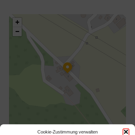
+
−
Cookie-Zustimmung verwalten
Leaflet
| ©
OpenStreetMap