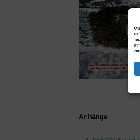
Um 
um 
Tec
auf
zur
Anhänge