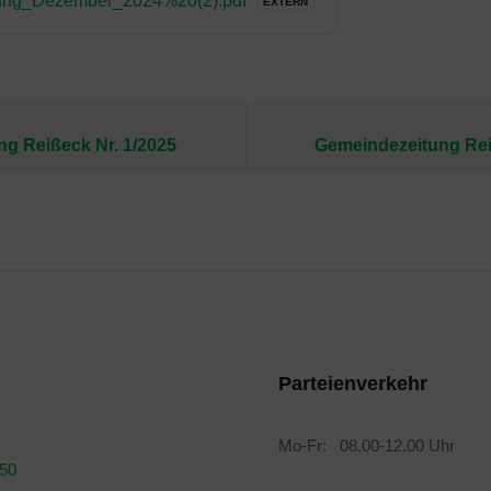
ng_Dezember_2024%20(2).pdf
EXTERN
g Reißeck Nr. 1/2025
Gemeindezeitung Rei
Parteienverkehr
Mo-Fr: 08.00-12.00 Uhr
050