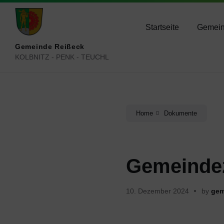
Skip
Skip
Skip
reisseck@ktn.gde.at
+434783 2050
+434
to
to
to
content
main
footer
Startseite
Gemei
navigation
Gemeinde Reißeck
KOLBNITZ - PENK - TEUCHL
Home
Dokumente
Gemeindez
10. Dezember 2024
by
gem