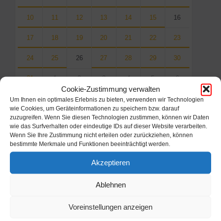
10
11
12
13
14
15
16
17
18
19
20
21
22
23
24
25
26
27
28
29
30
31
1
2
3
4
5
6
Cookie-Zustimmung verwalten
Back
Um Ihnen ein optimales Erlebnis zu bieten, verwenden wir Technologien
to
wie Cookies, um Geräteinformationen zu speichern bzw. darauf
calendar
zuzugreifen. Wenn Sie diesen Technologien zustimmen, können wir Daten
days
wie das Surfverhalten oder eindeutige IDs auf dieser Website verarbeiten.
Wenn Sie Ihre Zustimmung nicht erteilen oder zurückziehen, können
Filter
bestimmte Merkmale und Funktionen beeinträchtigt werden.
Akzeptieren
Von:
Ablehnen
Bis:
Voreinstellungen anzeigen