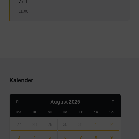
Zeit
11:00
Kalender
Previous
Next
August
2026
Month
Month
Mo
Di
Mi
Do
Fr
Sa
So
Skip
calendar
27
28
29
30
31
1
2
days
3
4
5
6
7
8
9