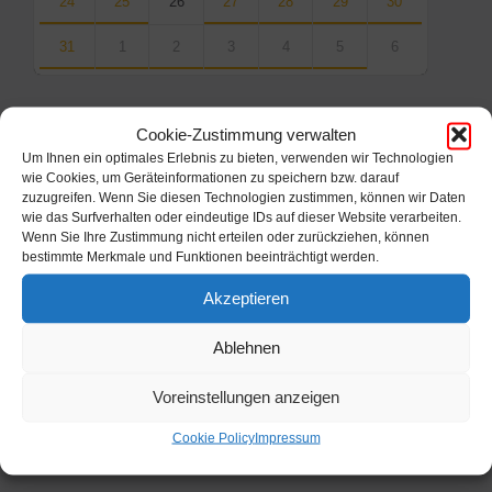
24
25
26
27
28
29
30
31
1
2
3
4
5
6
Back
to
calendar
Cookie-Zustimmung verwalten
days
Um Ihnen ein optimales Erlebnis zu bieten, verwenden wir Technologien
wie Cookies, um Geräteinformationen zu speichern bzw. darauf
Filter
zuzugreifen. Wenn Sie diesen Technologien zustimmen, können wir Daten
wie das Surfverhalten oder eindeutige IDs auf dieser Website verarbeiten.
Wenn Sie Ihre Zustimmung nicht erteilen oder zurückziehen, können
bestimmte Merkmale und Funktionen beeinträchtigt werden.
Von:
Akzeptieren
Bis:
Ablehnen
Filter
Voreinstellungen anzeigen
Cookie Policy
Impressum