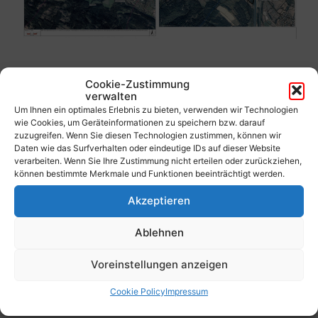
Cookie-Zustimmung
verwalten
Um Ihnen ein optimales Erlebnis zu bieten, verwenden wir Technologien
wie Cookies, um Geräteinformationen zu speichern bzw. darauf
zuzugreifen. Wenn Sie diesen Technologien zustimmen, können wir
Daten wie das Surfverhalten oder eindeutige IDs auf dieser Website
verarbeiten. Wenn Sie Ihre Zustimmung nicht erteilen oder zurückziehen,
können bestimmte Merkmale und Funktionen beeinträchtigt werden.
Adresse
Akzeptieren
Gemeinde Reißeck
Ablehnen
Unterkolbnitz 50
9815 Kolbnitz / Kärnten
Voreinstellungen anzeigen
Österreich
Cookie Policy
Impressum