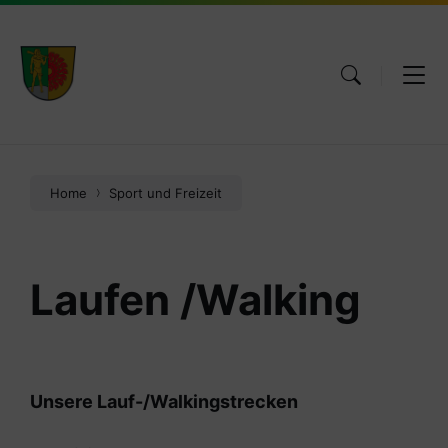
Skip
Skip
Skip
to
to
to
content
main
footer
navigation
Home
Sport und Freizeit
Laufen /Walking
Unsere Lauf-/Walkingstrecken