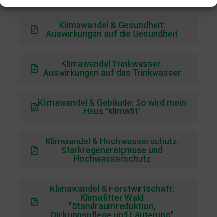
Klimawandel
Klimawandel & Gesundheit:
Auswirkungen auf die Gesundheit
Klimawandel Trinkwasser:
Auswirkungen auf das Trinkwasser
Klimawandel & Gebäude: So wird mein
Haus "klimafit"
Klimwandel & Hochwasserschutz:
Starkregenereignisse und
Hochwasserschutz
Klimawandel & Forstwirtschaft:
Klimafitter Wald
"Standraumreduktion,
Dickungspflege und Läuterung"