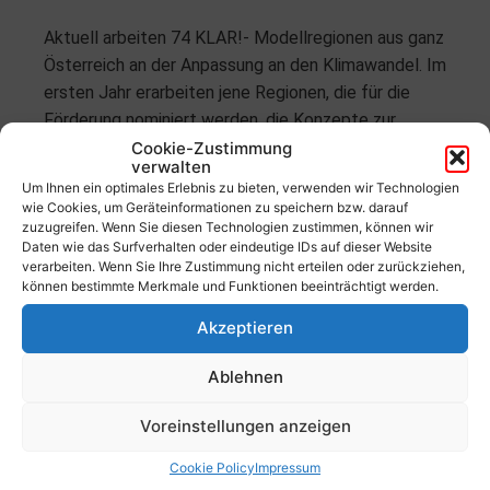
Aktuell arbeiten 74 KLAR!- Modellregionen aus ganz
Österreich an der Anpassung an den Klimawandel. Im
ersten Jahr erarbeiten jene Regionen, die für die
Förderung nominiert werden, die Konzepte zur
Klimawandelanpassung für ihre Gemeinden und
Cookie-Zustimmung
verwalten
Regionen. In den darauffolgenden zwei Jahren
Um Ihnen ein optimales Erlebnis zu bieten, verwenden wir Technologien
erhalten Regionen Unterstützung bei der
wie Cookies, um Geräteinformationen zu speichern bzw. darauf
zuzugreifen. Wenn Sie diesen Technologien zustimmen, können wir
Umsetzung der konkreten Anpassungsmaßnahmen
Daten wie das Surfverhalten oder eindeutige IDs auf dieser Website
ihrer Konzepte. Im Zuge der Weiterführungsphase
verarbeiten. Wenn Sie Ihre Zustimmung nicht erteilen oder zurückziehen,
werden die Wirksamkeit der umgesetzten
können bestimmte Merkmale und Funktionen beeinträchtigt werden.
Maßnahmen erhoben sowie weitere Maßnahmen
Akzeptieren
entwickelt und umgesetzt.
Ablehnen
Voreinstellungen anzeigen
Cookie Policy
Impressum
Informationen & Anregungen zum