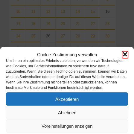
10
11
12
13
14
15
16
17
18
19
20
21
22
23
24
25
26
27
28
29
30
31
1
2
3
4
5
6
Cookie-Zustimmung verwalten
Back
Um Ihnen ein optimales Erlebnis zu bieten, verwenden wir Technologien
to
wie Cookies, um Geräteinformationen zu speichern bzw. darauf
calendar
zuzugreifen. Wenn Sie diesen Technologien zustimmen, können wir Daten
days
wie das Surfverhalten oder eindeutige IDs auf dieser Website verarbeiten.
Wenn Sie Ihre Zustimmung nicht erteilen oder zurückziehen, können
Filter
bestimmte Merkmale und Funktionen beeinträchtigt werden.
Akzeptieren
Von:
Ablehnen
Voreinstellungen anzeigen
Bis: