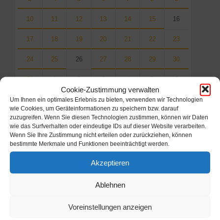
10
11
12
13
14
15
16
17
18
19
20
21
22
23
24
25
26
27
28
29
30
31
1
2
3
4
5
6
Cookie-Zustimmung verwalten
Back
Um Ihnen ein optimales Erlebnis zu bieten, verwenden wir Technologien
to
wie Cookies, um Geräteinformationen zu speichern bzw. darauf
calendar
zuzugreifen. Wenn Sie diesen Technologien zustimmen, können wir Daten
days
wie das Surfverhalten oder eindeutige IDs auf dieser Website verarbeiten.
Wenn Sie Ihre Zustimmung nicht erteilen oder zurückziehen, können
Filter
bestimmte Merkmale und Funktionen beeinträchtigt werden.
Akzeptieren
Von:
Ablehnen
Voreinstellungen anzeigen
Bis: