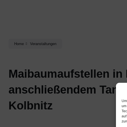
Home
Veranstaltungen
Maibaumaufstellen in 
anschließendem Tanz 
Um 
Kolbnitz
um 
Tec
auf
zur