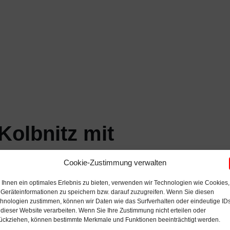
Kolbnitz mit
in den Mai der VTG
Cookie-Zustimmung verwalten
Ihnen ein optimales Erlebnis zu bieten, verwenden wir Technologien wie Cookies,
Geräteinformationen zu speichern bzw. darauf zuzugreifen. Wenn Sie diesen
hnologien zustimmen, können wir Daten wie das Surfverhalten oder eindeutige ID
 dieser Website verarbeiten. Wenn Sie Ihre Zustimmung nicht erteilen oder
ückziehen, können bestimmte Merkmale und Funktionen beeinträchtigt werden.