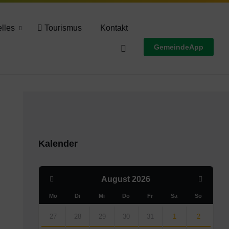
Wettervorschau
lles
Tourismus
Kontakt
GemeindeApp
Kalender
Previous
Next
August
2026
Month
Month
Mo
Di
Mi
Do
Fr
Sa
So
Skip
calendar
27
28
29
30
31
1
2
days