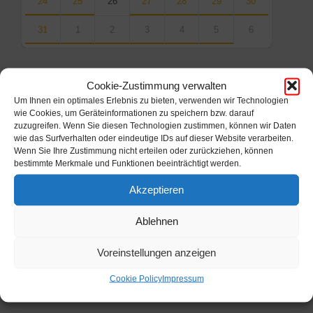
24
25
26
27
28
29
30
31
1
2
3
4
5
6
Back
to
calendar
Cookie-Zustimmung verwalten
days
Um Ihnen ein optimales Erlebnis zu bieten, verwenden wir Technologien
wie Cookies, um Geräteinformationen zu speichern bzw. darauf
Filter
zuzugreifen. Wenn Sie diesen Technologien zustimmen, können wir Daten
wie das Surfverhalten oder eindeutige IDs auf dieser Website verarbeiten.
Wenn Sie Ihre Zustimmung nicht erteilen oder zurückziehen, können
bestimmte Merkmale und Funktionen beeinträchtigt werden.
Von:
Akzeptieren
Bis:
Ablehnen
Filter
Voreinstellungen anzeigen
Cookie Policy
Impressum