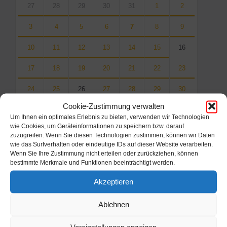
calendar
27
28
29
30
31
1
2
days
3
4
5
6
7
8
9
10
11
12
13
14
15
16
17
18
19
20
21
22
23
24
25
26
27
28
29
30
Cookie-Zustimmung verwalten
31
1
2
3
4
5
6
Um Ihnen ein optimales Erlebnis zu bieten, verwenden wir Technologien
wie Cookies, um Geräteinformationen zu speichern bzw. darauf
Back
zuzugreifen. Wenn Sie diesen Technologien zustimmen, können wir Daten
to
wie das Surfverhalten oder eindeutige IDs auf dieser Website verarbeiten.
calendar
Wenn Sie Ihre Zustimmung nicht erteilen oder zurückziehen, können
days
bestimmte Merkmale und Funktionen beeinträchtigt werden.
Filter
Akzeptieren
Ablehnen
Von: