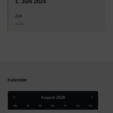
1. Juni 2024
Zeit
10:00
Kalender
Previous
Next
August
2026
Month
Month
Mo
Di
Mi
Do
Fr
Sa
So
Skip