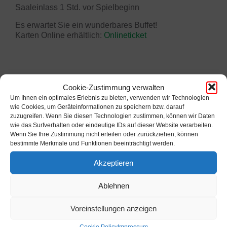
Saaleinlass 1 Std. vor Spielbeginn
Es erwartet Sie ein wunderbares Buffet!
Karten Online erhältlich:
Onlineticket
Cookie-Zustimmung verwalten
Um Ihnen ein optimales Erlebnis zu bieten, verwenden wir Technologien
wie Cookies, um Geräteinformationen zu speichern bzw. darauf
zuzugreifen. Wenn Sie diesen Technologien zustimmen, können wir Daten
Kalender
wie das Surfverhalten oder eindeutige IDs auf dieser Website verarbeiten.
Wenn Sie Ihre Zustimmung nicht erteilen oder zurückziehen, können
bestimmte Merkmale und Funktionen beeinträchtigt werden.
Previous
Next
August
2026
Akzeptieren
Month
Month
Mo
Di
Mi
Do
Fr
Sa
So
Ablehnen
Skip
calendar
27
28
29
30
31
1
2
days
Voreinstellungen anzeigen
3
4
5
6
7
8
9
Cookie Policy
Impressum