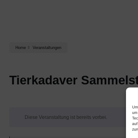
Home
Veranstaltungen
Tierkadaver Sammelst
Um 
um 
Diese Veranstaltung ist bereits vorbei.
Tec
auf
zur