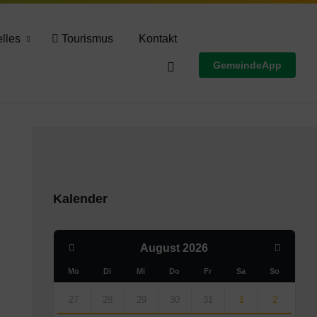
Wettervorschau
lles
Tourismus
Kontakt
GemeindeApp
Kalender
Previous
Next
August
2026
Month
Month
Mo
Di
Mi
Do
Fr
Sa
So
Skip
calendar
27
28
29
30
31
1
2
days