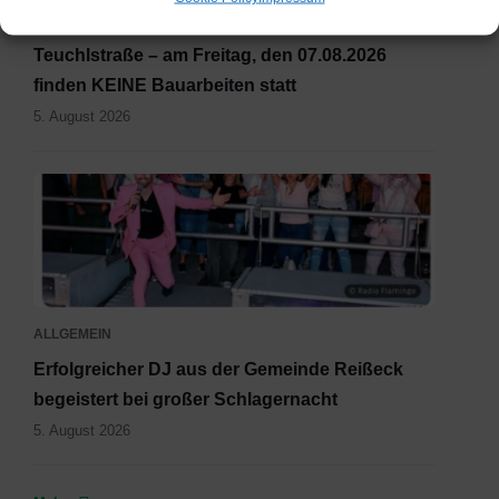
ALLGEMEIN
Teuchlstraße – am Freitag, den 07.08.2026
finden KEINE Bauarbeiten statt
5. August 2026
Artikel1.png
ALLGEMEIN
Erfolgreicher DJ aus der Gemeinde Reißeck
begeistert bei großer Schlagernacht
5. August 2026