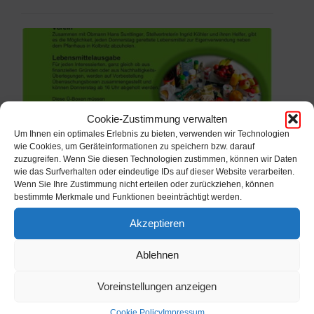
Fair2food
Point.jpg
Cookie-Zustimmung verwalten
ALLGEMEIN
Um Ihnen ein optimales Erlebnis zu bieten, verwenden wir Technologien
wie Cookies, um Geräteinformationen zu speichern bzw. darauf
Lebensmittelretter Fair2Food Point Mölltal-
zuzugreifen. Wenn Sie diesen Technologien zustimmen, können wir Daten
Kolbnitz
wie das Surfverhalten oder eindeutige IDs auf dieser Website verarbeiten.
Wenn Sie Ihre Zustimmung nicht erteilen oder zurückziehen, können
5. August 2026
bestimmte Merkmale und Funktionen beeinträchtigt werden.
Akzeptieren
Teuchlstraße.pdf
Ablehnen
Voreinstellungen anzeigen
Cookie Policy
Impressum