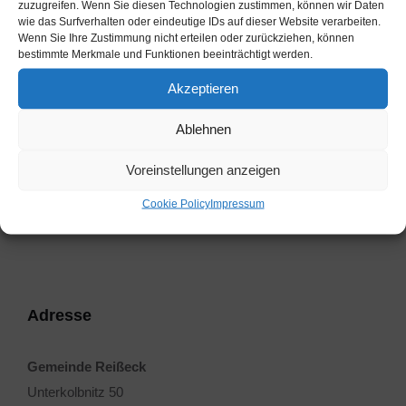
zuzugreifen. Wenn Sie diesen Technologien zustimmen, können wir Daten
Vorherige
wie das Surfverhalten oder eindeutige IDs auf dieser Website verarbeiten.
Protokoll vom 13. Dezember 2025
Wenn Sie Ihre Zustimmung nicht erteilen oder zurückziehen, können
bestimmte Merkmale und Funktionen beeinträchtigt werden.
Nächste
Akzeptieren
Tarife Räumlichkeiten der Gemeinde
Reißeck
Ablehnen
Voreinstellungen anzeigen
Cookie Policy
Impressum
Adresse
Gemeinde Reißeck
Unterkolbnitz 50