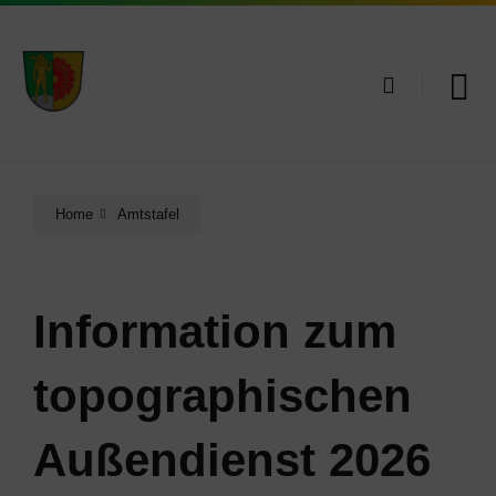
Skip
Skip
Skip
to
to
to
content
main
footer
navigation
Home
Amtstafel
Information zum
topographischen
Außendienst 2026