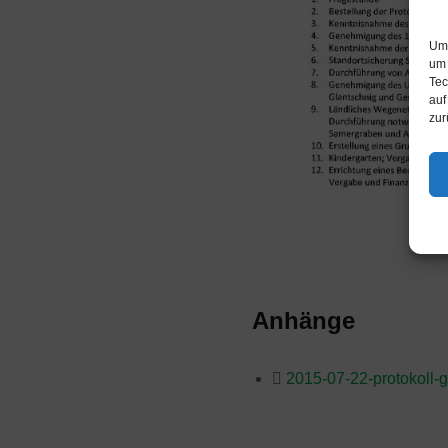
Um 
um 
Tec
auf
zur
Anhänge
2015-07-22-protokoll-