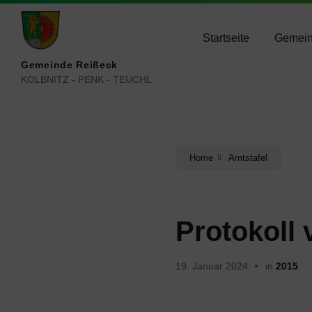
Skip
Skip
Skip
reisseck@ktn.gde.at
+434783 2050
+434
to
to
to
content
main
footer
Startseite
Gemei
navigation
Gemeinde Reißeck
KOLBNITZ - PENK - TEUCHL
Home
Amtstafel
Protokoll
19. Januar 2024
in
2015