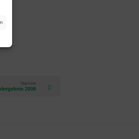
en
Nächste
lergebnis 2006