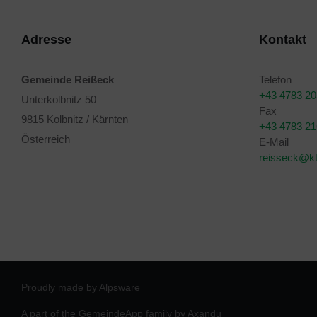
Adresse
Kontakt
Gemeinde Reißeck
Telefon
+43 4783 2
Unterkolbnitz 50
Fax
9815 Kolbnitz / Kärnten
+43 4783 2
Österreich
E-Mail
reisseck@kt
Proudly made by Alpsware
A part of the GemeindeApp family by Axandu