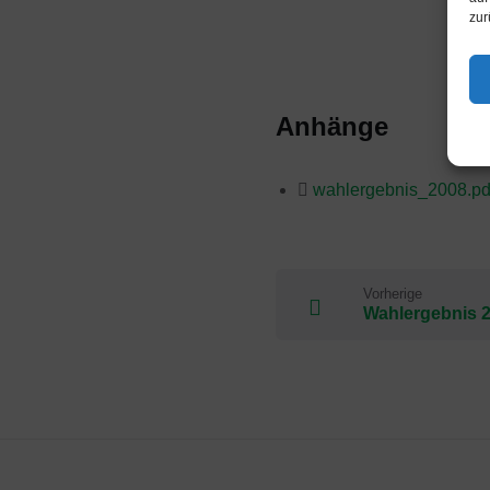
zur
Anhänge
wahlergebnis_2008.p
Vorherige
Wahlergebnis 