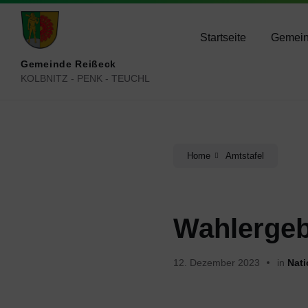
Skip
Skip
Skip
reisseck@ktn.gde.at
+434783 2050
+434
to
to
to
content
main
footer
Startseite
Gemei
navigation
Gemeinde Reißeck
KOLBNITZ - PENK - TEUCHL
Home
Amtstafel
Wahlergeb
12. Dezember 2023
in
Nati