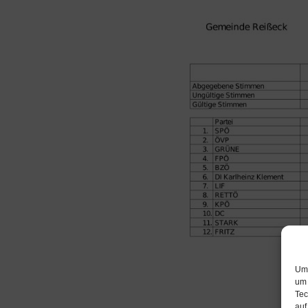
Um 
um 
Tec
auf