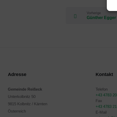
Vorherige
Günther Egger
Adresse
Kontakt
Gemeinde Reißeck
Telefon
+43 4783 2
Unterkolbnitz 50
Fax
9815 Kolbnitz / Kärnten
+43 4783 2
Österreich
E-Mail