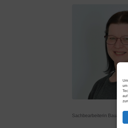
Um 
um 
Tec
auf
zur
Sachbearbeiterin Bauamt