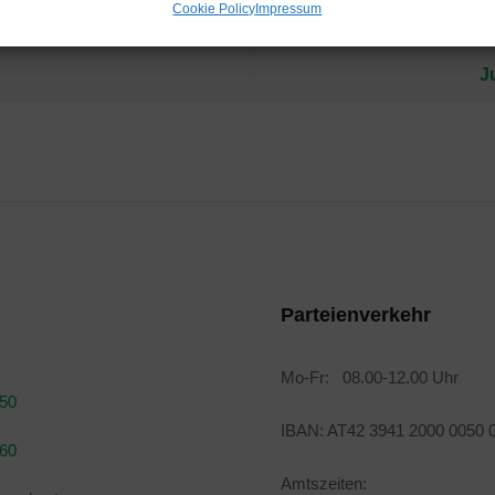
Cookie Policy
Impressum
J
Parteienverkehr
Mo-Fr: 08.00-12.00 Uhr
050
IBAN: AT42 3941 2000 0050 
160
Amtszeiten: