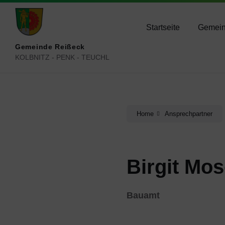
Skip
Skip
Skip
reisseck@ktn.gde.at
+434783 2050
+434
to
to
to
content
main
footer
Startseite
Gemei
navigation
Gemeinde Reißeck
KOLBNITZ - PENK - TEUCHL
Home
Ansprechpartner
Birgit Mos
Bauamt