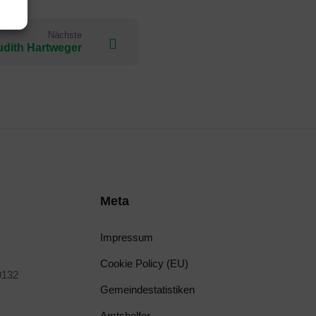
Nächste
udith Hartweger
Meta
Impressum
Cookie Policy (EU)
0132
Gemeindestatistiken
Amtshelfer