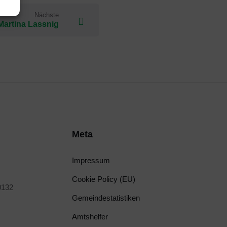
Nächste
Martina Lassnig
Meta
Impressum
Cookie Policy (EU)
0132
Gemeindestatistiken
Amtshelfer