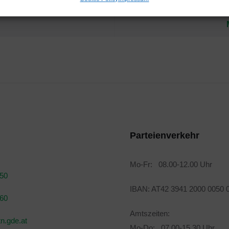
Parteienverkehr
Mo-Fr: 08.00-12.00 Uhr
050
IBAN: AT42 3941 2000 0050 
160
Amtszeiten:
n.gde.at
Mo-Do: 07.00-15.30 Uhr