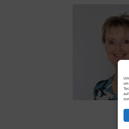
Um 
um 
Tec
auf
zur