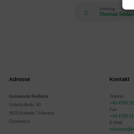
Vorherige
Thomas Stefan
Adresse
Kontakt
Gemeinde Reißeck
Telefon
+43 4783 2
Unterkolbnitz 50
Fax
9815 Kolbnitz / Kärnten
+43 4783 2
Österreich
E-Mail
reisseck@kt