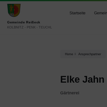
Skip
Skip
Skip
reisseck@ktn.gde.at
+434783 2050
+434
to
to
to
content
main
footer
Startseite
Gemei
navigation
Gemeinde Reißeck
KOLBNITZ - PENK - TEUCHL
Home
Ansprechpartner
Elke Jahn
Gärtnerei