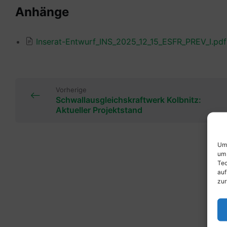
Anhänge
Inserat-Entwurf_INS_2025_12_15_ESFR_PREV_I.pd
Vorherige
Schwallausgleichskraftwerk Kolbnitz:
Aktueller Projektstand
Um 
um 
Tec
auf
zur