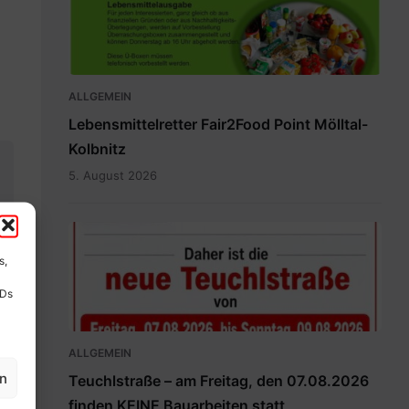
ALLGEMEIN
Lebensmittelretter Fair2Food Point Mölltal-
Kolbnitz
5. August 2026
Teuchlstraße.pdf
s,
IDs
ALLGEMEIN
en
Teuchlstraße – am Freitag, den 07.08.2026
finden KEINE Bauarbeiten statt