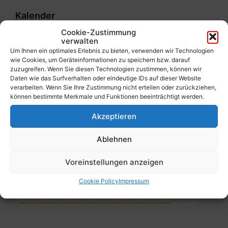
Kalender
Cookie-Zustimmung
verwalten
Previous
Next
August
2026
Um Ihnen ein optimales Erlebnis zu bieten, verwenden wir Technologien
wie Cookies, um Geräteinformationen zu speichern bzw. darauf
Month
Month
Mo
Di
Mi
Do
Fr
Sa
So
zuzugreifen. Wenn Sie diesen Technologien zustimmen, können wir
Daten wie das Surfverhalten oder eindeutige IDs auf dieser Website
Skip
verarbeiten. Wenn Sie Ihre Zustimmung nicht erteilen oder zurückziehen,
calendar
27
28
29
30
31
1
2
können bestimmte Merkmale und Funktionen beeinträchtigt werden.
days
3
4
5
6
7
8
9
Akzeptieren
10
11
12
13
14
15
16
Ablehnen
17
18
19
20
21
22
23
Voreinstellungen anzeigen
24
25
26
27
28
29
30
Cookie Policy
Impressum
31
1
2
3
4
5
6
Back
to