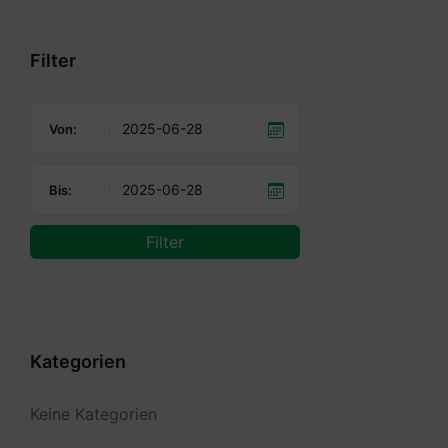
calendar
days
Filter
Von:
Bis:
Filter
Kategorien
Keine Kategorien