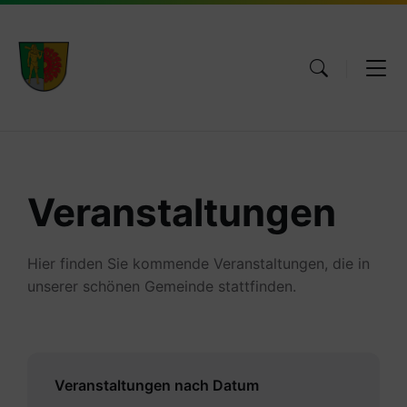
Skip
Skip
Skip
to
to
to
content
main
footer
navigation
Veranstaltungen
Hier finden Sie kommende Veranstaltungen, die in
unserer schönen Gemeinde stattfinden.
Veranstaltungen nach Datum