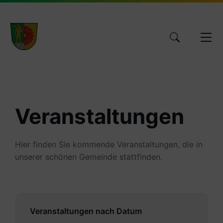
Skip
Skip
Skip
to
to
to
content
main
footer
navigation
Veranstaltungen
Hier finden Sie kommende Veranstaltungen, die in
unserer schönen Gemeinde stattfinden.
Veranstaltungen nach Datum