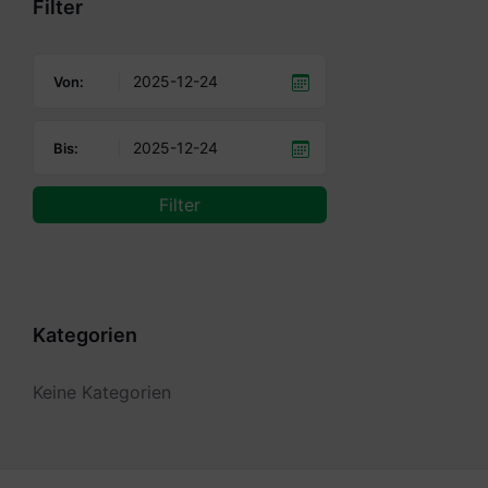
Filter
Von:
Bis:
Filter
Kategorien
Keine Kategorien