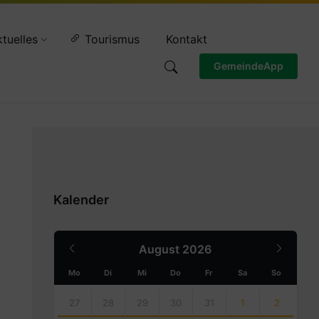
Wettervorschau
tuelles
Tourismus
Kontakt
GemeindeApp
Kalender
Previous
Next
August
2026
Month
Month
Mo
Di
Mi
Do
Fr
Sa
So
Skip
calendar
27
28
29
30
31
1
2
days