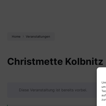
Home
Veranstaltungen
Christmette Kolbnitz
Um 
um 
Diese Veranstaltung ist bereits vorbei.
Tec
auf
zur