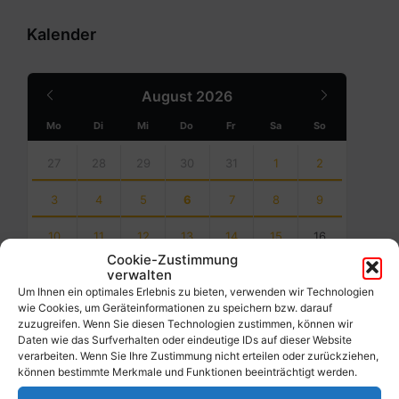
Kalender
Previous
Next
August
2026
Month
Month
Mo
Di
Mi
Do
Fr
Sa
So
Skip
calendar
27
28
29
30
31
1
2
days
3
4
5
6
7
8
9
10
11
12
13
14
15
16
Cookie-Zustimmung
17
18
19
20
21
22
23
verwalten
Um Ihnen ein optimales Erlebnis zu bieten, verwenden wir Technologien
wie Cookies, um Geräteinformationen zu speichern bzw. darauf
24
25
26
27
28
29
30
zuzugreifen. Wenn Sie diesen Technologien zustimmen, können wir
Daten wie das Surfverhalten oder eindeutige IDs auf dieser Website
31
1
2
3
4
5
6
verarbeiten. Wenn Sie Ihre Zustimmung nicht erteilen oder zurückziehen,
können bestimmte Merkmale und Funktionen beeinträchtigt werden.
Back
to