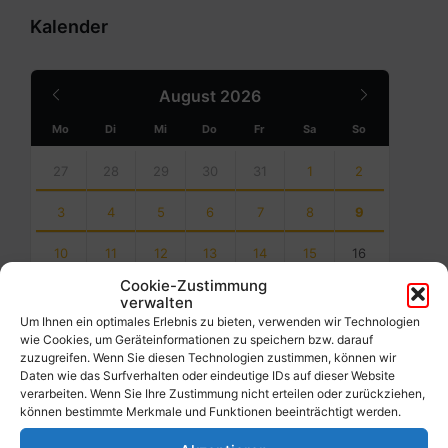
Kalender
Previous
Next
August
2026
Month
Month
Mo
Di
Mi
Do
Fr
Sa
So
Skip
calendar
27
28
29
30
31
1
2
days
3
4
5
6
7
8
9
10
11
12
13
14
15
16
Cookie-Zustimmung
17
18
19
20
21
22
23
verwalten
Um Ihnen ein optimales Erlebnis zu bieten, verwenden wir Technologien
24
25
26
27
28
29
30
wie Cookies, um Geräteinformationen zu speichern bzw. darauf
zuzugreifen. Wenn Sie diesen Technologien zustimmen, können wir
Daten wie das Surfverhalten oder eindeutige IDs auf dieser Website
31
1
2
3
4
5
6
verarbeiten. Wenn Sie Ihre Zustimmung nicht erteilen oder zurückziehen,
Back
können bestimmte Merkmale und Funktionen beeinträchtigt werden.
to
calendar