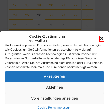
17
18
19
20
21
22
23
24
25
26
27
28
29
30
31
1
2
3
4
5
6
Back
Cookie-Zustimmung
to
verwalten
calendar
Um Ihnen ein optimales Erlebnis zu bieten, verwenden wir Technologien
days
wie Cookies, um Geräteinformationen zu speichern bzw. darauf
zuzugreifen. Wenn Sie diesen Technologien zustimmen, können wir
Filter
Daten wie das Surfverhalten oder eindeutige IDs auf dieser Website
verarbeiten. Wenn Sie Ihre Zustimmung nicht erteilen oder zurückziehen,
können bestimmte Merkmale und Funktionen beeinträchtigt werden.
Von:
Akzeptieren
Ablehnen
Bis:
Voreinstellungen anzeigen
Filter
Cookie Policy
Impressum