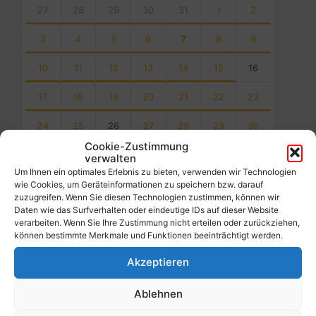
calendar
27
28
29
30
31
1
2
days
3
4
5
6
7
8
9
10
11
12
13
14
15
16
17
18
19
20
21
22
23
24
25
26
27
28
29
30
Cookie-Zustimmung
31
1
2
3
4
5
6
verwalten
Um Ihnen ein optimales Erlebnis zu bieten, verwenden wir Technologien
Back
wie Cookies, um Geräteinformationen zu speichern bzw. darauf
to
zuzugreifen. Wenn Sie diesen Technologien zustimmen, können wir
calendar
Daten wie das Surfverhalten oder eindeutige IDs auf dieser Website
days
verarbeiten. Wenn Sie Ihre Zustimmung nicht erteilen oder zurückziehen,
können bestimmte Merkmale und Funktionen beeinträchtigt werden.
Filter
Akzeptieren
Ablehnen
Von: