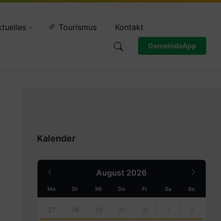
Wettervorschau
tuelles
Tourismus
Kontakt
GemeindeApp
Kalender
Previous
Next
August
2026
Month
Month
Mo
Di
Mi
Do
Fr
Sa
So
Skip
calendar
27
28
29
30
31
1
2
days