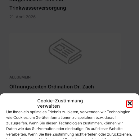
Trinkwasserversorgung
21. April 2026
ALLGEMEIN
Öffnungszeiten Ordination Dr. Zach
6. August 2026
Cookie-Zustimmung
verwalten
Um Ihnen ein optimales Erlebnis zu bieten, verwenden wir Technologien
Fair2food
wie Cookies, um Geräteinformationen zu speichern bzw. darauf
Point.jpg
zuzugreifen. Wenn Sie diesen Technologien zustimmen, können wir
Daten wie das Surfverhalten oder eindeutige IDs auf dieser Website
verarbeiten. Wenn Sie Ihre Zustimmung nicht erteilen oder zurückziehen,