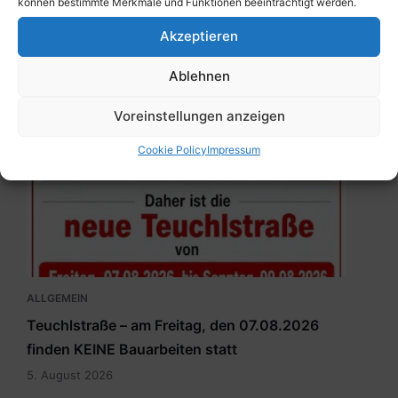
können bestimmte Merkmale und Funktionen beeinträchtigt werden.
Akzeptieren
ALLGEMEIN
Lebensmittelretter Fair2Food Point Mölltal-
Ablehnen
Kolbnitz
Voreinstellungen anzeigen
5. August 2026
Cookie Policy
Impressum
Teuchlstraße.pdf
ALLGEMEIN
Teuchlstraße – am Freitag, den 07.08.2026
finden KEINE Bauarbeiten statt
5. August 2026