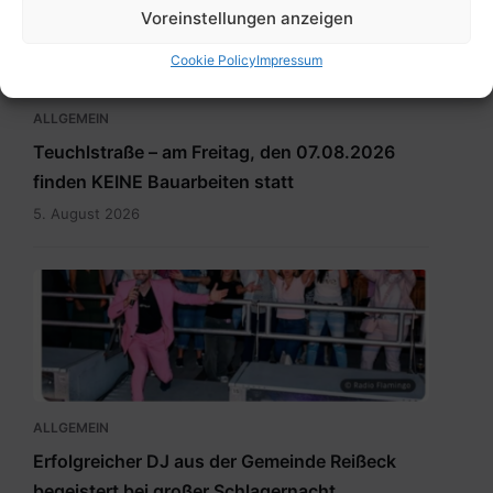
Voreinstellungen anzeigen
Cookie Policy
Impressum
ALLGEMEIN
Teuchlstraße – am Freitag, den 07.08.2026
finden KEINE Bauarbeiten statt
5. August 2026
Artikel1.png
ALLGEMEIN
Erfolgreicher DJ aus der Gemeinde Reißeck
begeistert bei großer Schlagernacht