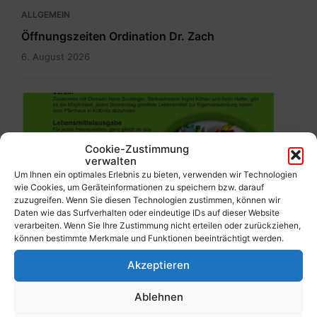
ALLGEMEIN
Öffnungszeiten Ordination Dr. Zach
6. August 2026
Fair2food
Point.jpg
Cookie-Zustimmung
verwalten
Um Ihnen ein optimales Erlebnis zu bieten, verwenden wir Technologien
wie Cookies, um Geräteinformationen zu speichern bzw. darauf
ALLGEMEIN
zuzugreifen. Wenn Sie diesen Technologien zustimmen, können wir
Daten wie das Surfverhalten oder eindeutige IDs auf dieser Website
Lebensmittelretter Fair2Food Point Mölltal-
verarbeiten. Wenn Sie Ihre Zustimmung nicht erteilen oder zurückziehen,
Kolbnitz
können bestimmte Merkmale und Funktionen beeinträchtigt werden.
5. August 2026
Akzeptieren
Ablehnen
Teuchlstraße.pdf