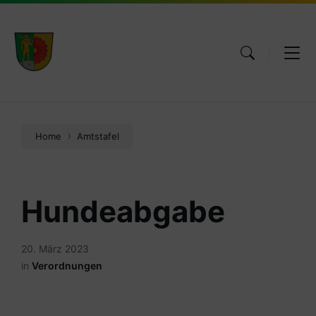
Skip
Skip
Skip
to
to
to
content
main
footer
navigation
Home
Amtstafel
Hundeabgabe
20. März 2023
in
Verordnungen