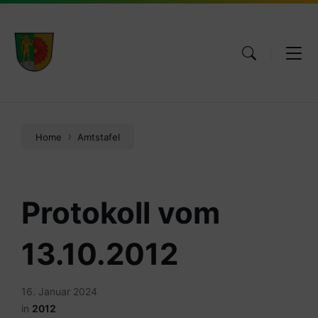
Skip
Skip
Skip
to
to
to
content
main
footer
navigation
Home
Amtstafel
Protokoll vom
13.10.2012
16. Januar 2024
in
2012