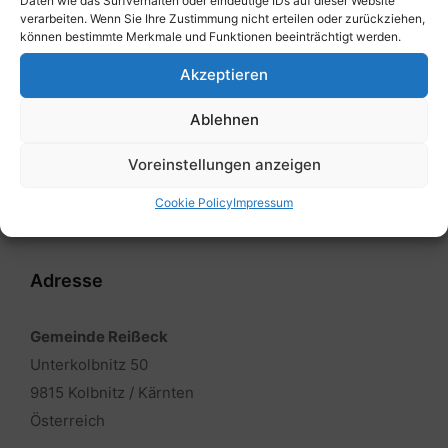
Daten wie das Surfverhalten oder eindeutige IDs auf dieser Website
verarbeiten. Wenn Sie Ihre Zustimmung nicht erteilen oder zurückziehen,
Nächste
können bestimmte Merkmale und Funktionen beeinträchtigt werden.
Protokoll vom 22.06.2012
Akzeptieren
Ablehnen
Voreinstellungen anzeigen
Cookie Policy
Impressum
Adresse
Gemeinde Reißeck
Unterkolbnitz 50
9815 Kolbnitz / Kärnten
Österreich