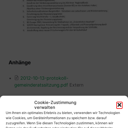
Anhänge
2012-10-13-protokoll-
gemeinderatssitzung.pdf
Extern
Cookie-Zustimmung
verwalten
Um Ihnen ein optimales Erlebnis zu bieten, verwenden wir Technologien
Vorherige
wie Cookies, um Geräteinformationen zu speichern bzw. darauf
Protokoll vom 15.12.2012
zuzugreifen. Wenn Sie diesen Technologien zustimmen, können wir