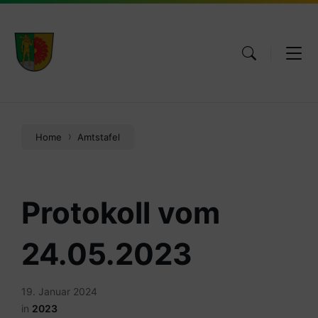
Skip
Skip
Skip
to
to
to
content
main
footer
navigation
Home
Amtstafel
Protokoll vom
24.05.2023
19. Januar 2024
in
2023