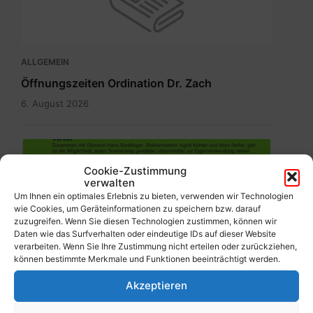
ALLGEMEIN
Öffnungszeiten Ordination Dr. Zach
6. August 2026
Fair2food
Point.jpg
Cookie-Zustimmung
verwalten
Um Ihnen ein optimales Erlebnis zu bieten, verwenden wir Technologien
wie Cookies, um Geräteinformationen zu speichern bzw. darauf
zuzugreifen. Wenn Sie diesen Technologien zustimmen, können wir
Daten wie das Surfverhalten oder eindeutige IDs auf dieser Website
ALLGEMEIN
verarbeiten. Wenn Sie Ihre Zustimmung nicht erteilen oder zurückziehen,
können bestimmte Merkmale und Funktionen beeinträchtigt werden.
Lebensmittelretter Fair2Food Point Mölltal-
Kolbnitz
Akzeptieren
5. August 2026