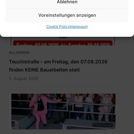
Ablehnen
Teuchlstraße.pdf
Voreinstellungen anzeigen
Cookie Policy
Impressum
ALLGEMEIN
Teuchlstraße – am Freitag, den 07.08.2026
finden KEINE Bauarbeiten statt
5. August 2026
Artikel1.png