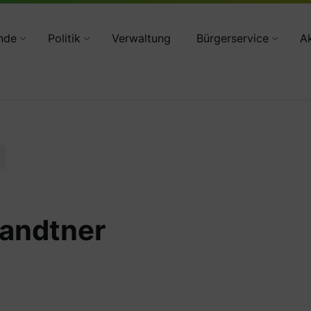
34783 2160
nde
Politik
Verwaltung
Bürgerservice
Ak
andtner