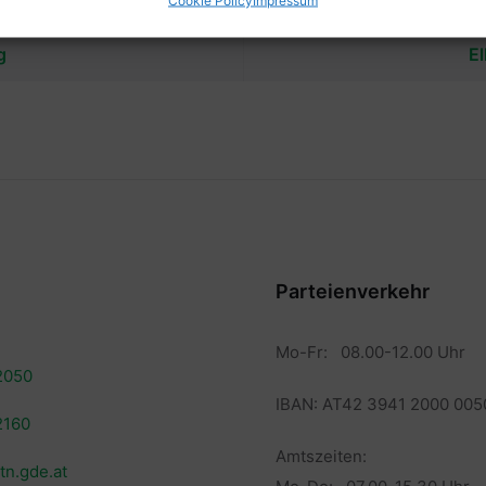
g
E
Parteienverkehr
Mo-Fr: 08.00-12.00 Uhr
2050
IBAN: AT42 3941 2000 005
2160
Amtszeiten:
tn.gde.at