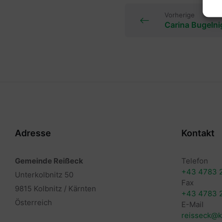
Vorherige
Carina Bugelni
Adresse
Kontakt
Gemeinde Reißeck
Telefon
+43 4783 
Unterkolbnitz 50
Fax
9815 Kolbnitz / Kärnten
+43 4783 
Österreich
E-Mail
reisseck@k