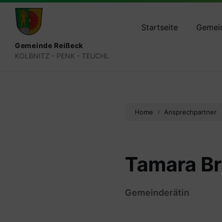
Skip
Skip
Skip
reisseck@ktn.gde.at
+434783 2050
+4
to
to
to
content
main
footer
Startseite
Gemei
navigation
Gemeinde Reißeck
KOLBNITZ - PENK - TEUCHL
Home
Ansprechpartner
Tamara Br
Gemeinderätin