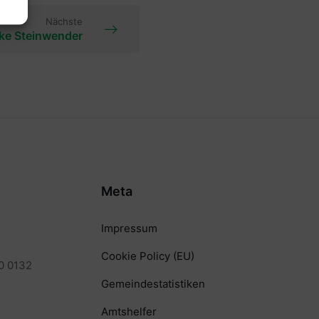
Nächste
lke Steinwender
Meta
Impressum
Cookie Policy (EU)
0 0132
Gemeindestatistiken
Amtshelfer