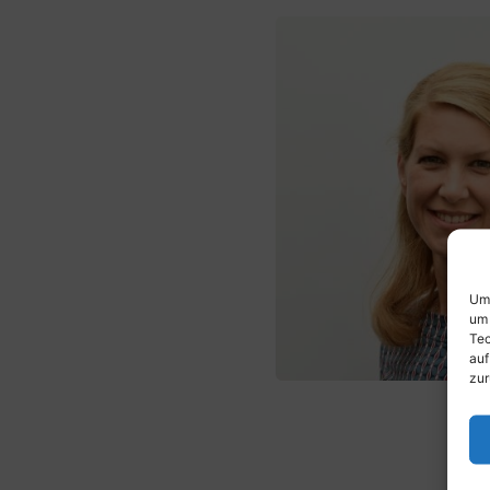
Um 
um 
Tec
auf
zur