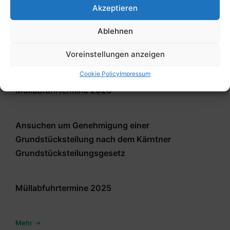
Antrag auf Erteilung einer Einzelbewilligung
Akzeptieren
gemäß § 45 K-ROG 2021
Ablehnen
Voreinstellungen anzeigen
Trinkwasserinformation 2025
Cookie Policy
Impressum
Müllabfuhrtermine 2026
Ansuchen um Genehmigung einer
Grundstücksteilung nach dem Kärntner
Grundstücksteilungsgesetz
Müllabfuhrtermine 2025
Mehr