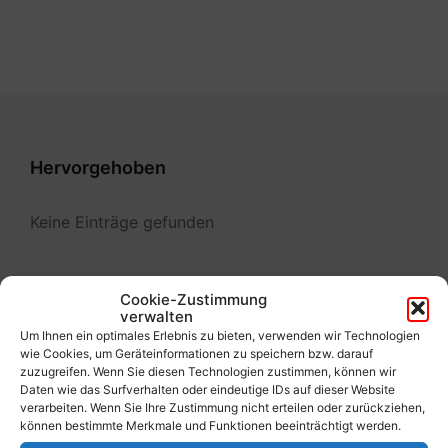
Hervorgehoben
Keine Einträge gefunden
Cookie-Zustimmung
verwalten
Services
Um Ihnen ein optimales Erlebnis zu bieten, verwenden wir Technologien
wie Cookies, um Geräteinformationen zu speichern bzw. darauf
zuzugreifen. Wenn Sie diesen Technologien zustimmen, können wir
Daten wie das Surfverhalten oder eindeutige IDs auf dieser Website
Ansuchen gem. § 7 (bewilligungsfrei)
verarbeiten. Wenn Sie Ihre Zustimmung nicht erteilen oder zurückziehen,
können bestimmte Merkmale und Funktionen beeinträchtigt werden.