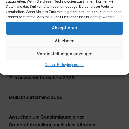
zuzugreifen. Wenn Sie diesen Technologien zustimmen, können wir
Daten wie das Surfverhalten oder eindeutige IDs auf dieser Website
verarbeiten. Wenn Sie Ihre Zustimmung nicht erteilen oder zurückziehen,
Services
können bestimmte Merkmale und Funktionen beeinträchtigt werden.
Akzeptieren
Ansuchen gem. § 7 (bewilligungsfrei)
Ablehnen
Antrag auf Erteilung einer Einzelbewilligung
Voreinstellungen anzeigen
gemäß § 45 K-ROG 2021
Cookie Policy
Impressum
Trinkwasserinformation 2025
Müllabfuhrtermine 2026
Ansuchen um Genehmigung einer
Grundstücksteilung nach dem Kärntner