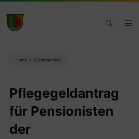
Skip
Skip
Skip
to
to
to
content
main
footer
navigation
Home
Bürgerservice
Pflegegeldantrag
für Pensionisten
der