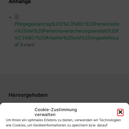
Anhänge
Pflegegeldantrag%20f%C3%BCr%20Pensioniste
n%20der%20Pensionsversicherungsanstalt%20f
%C3%BCr%20Arbeiter%20und%20Angestellte.p
df
Extern
Hervorgehoben
Cookie-Zustimmung
Keine Einträge gefunden
verwalten
Um Ihnen ein optimales Erlebnis zu bieten, verwenden wir Technologien
wie Cookies, um Geräteinformationen zu speichern bzw. darauf