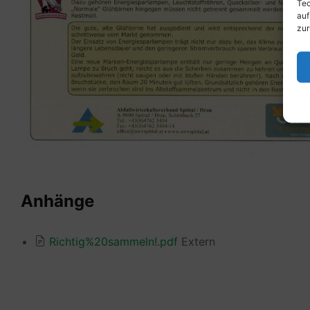
Tec
auf
zur
Anhänge
Richtig%20sammeln!.pdf
Extern