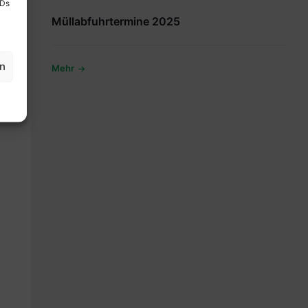
IDs
Müllabfuhrtermine 2025
en
Mehr