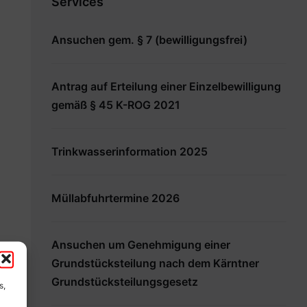
Services
Ansuchen gem. § 7 (bewilligungsfrei)
Antrag auf Erteilung einer Einzelbewilligung
gemäß § 45 K-ROG 2021
Trinkwasserinformation 2025
Müllabfuhrtermine 2026
Ansuchen um Genehmigung einer
Grundstücksteilung nach dem Kärntner
Grundstücksteilungsgesetz
s,