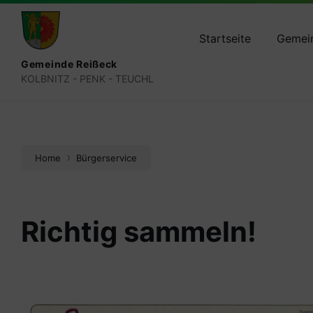
Skip
Skip
Skip
reisseck@ktn.gde.at
+434783 2050
+4
to
to
to
content
main
footer
Startseite
Gemei
navigation
Gemeinde Reißeck
KOLBNITZ - PENK - TEUCHL
Home
Bürgerservice
Richtig sammeln!