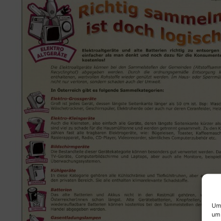
Um 
um 