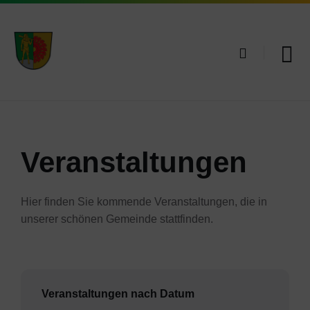
Skip
Skip
Skip
to
to
to
content
main
footer
navigation
Veranstaltungen
Hier finden Sie kommende Veranstaltungen, die in
unserer schönen Gemeinde stattfinden.
Veranstaltungen nach Datum