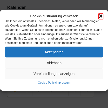
Kalender
Cookie-Zustimmung verwalten
Um Ihnen ein optimales Erlebnis zu bieten, verwenden wir Technologien
Previous
Next
August
2026
wie Cookies, um Geräteinformationen zu speichern bzw. darauf
zuzugreifen. Wenn Sie diesen Technologien zustimmen, können wir Daten
Month
Month
Mo
Di
Mi
Do
Fr
Sa
So
wie das Surfverhalten oder eindeutige IDs auf dieser Website verarbeiten.
Skip
Wenn Sie Ihre Zustimmung nicht erteilen oder zurückziehen, können
calendar
27
28
29
30
31
1
2
bestimmte Merkmale und Funktionen beeinträchtigt werden.
days
Akzeptieren
3
4
5
6
7
8
9
10
11
12
13
14
15
16
Ablehnen
17
18
19
20
21
22
23
Voreinstellungen anzeigen
24
25
26
27
28
29
30
Cookie Policy
Impressum
31
1
2
3
4
5
6
Back
to
calendar