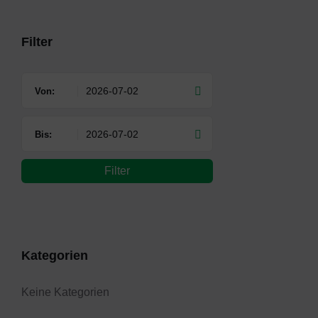
days
Filter
Von:
Bis:
Filter
Kategorien
Keine Kategorien