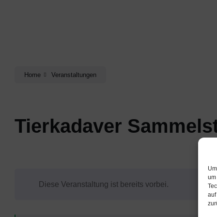
Home
Veranstaltungen
Tierkadaver Sammelst
Um 
um 
Diese Veranstaltung ist bereits vorbei.
Tec
auf
zur