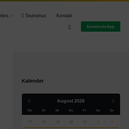
Wettervorschau
lles
Tourismus
Kontakt
GemeindeApp
Kalender
Previous
Next
August
2026
Month
Month
Mo
Di
Mi
Do
Fr
Sa
So
Skip
calendar
27
28
29
30
31
1
2
days