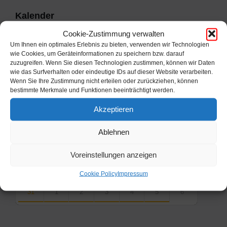
Kalender
Cookie-Zustimmung verwalten
Um Ihnen ein optimales Erlebnis zu bieten, verwenden wir Technologien
Previous
Next
August
2026
wie Cookies, um Geräteinformationen zu speichern bzw. darauf
zuzugreifen. Wenn Sie diesen Technologien zustimmen, können wir Daten
Month
Month
Mo
Di
Mi
Do
Fr
Sa
So
wie das Surfverhalten oder eindeutige IDs auf dieser Website verarbeiten.
Skip
Wenn Sie Ihre Zustimmung nicht erteilen oder zurückziehen, können
calendar
27
28
29
30
31
1
2
bestimmte Merkmale und Funktionen beeinträchtigt werden.
days
Akzeptieren
3
4
5
6
7
8
9
10
11
12
13
14
15
16
Ablehnen
17
18
19
20
21
22
23
Voreinstellungen anzeigen
24
25
26
27
28
29
30
Cookie Policy
Impressum
31
1
2
3
4
5
6
Back
to
calendar