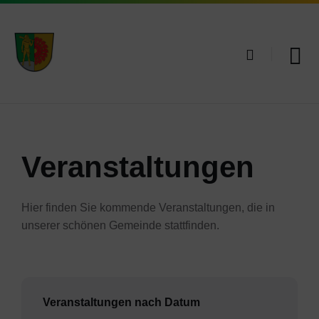
Skip
Skip
Skip
to
to
to
content
main
footer
navigation
Veranstaltungen
Hier finden Sie kommende Veranstaltungen, die in
unserer schönen Gemeinde stattfinden.
Veranstaltungen nach Datum