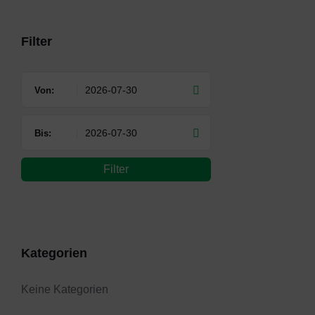
days
Filter
Von:
Bis:
Filter
Kategorien
Keine Kategorien