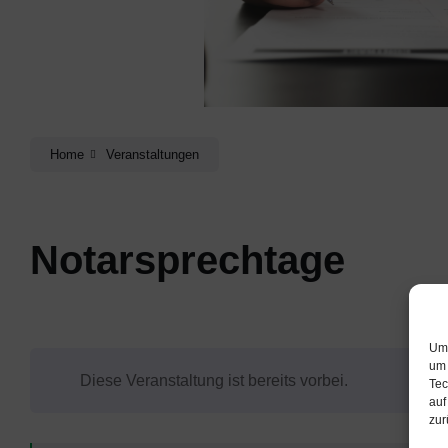
Home
Veranstaltungen
Notarsprechtage
Um 
um 
Diese Veranstaltung ist bereits vorbei.
Tec
auf
zur