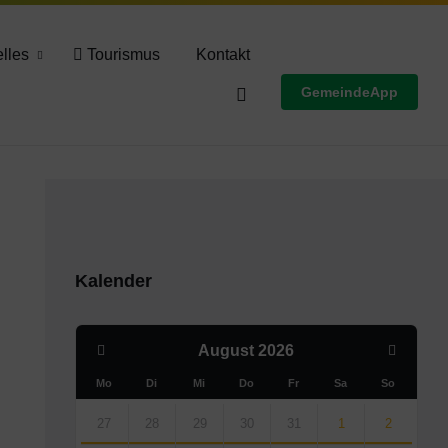
Wettervorschau
lles
Tourismus
Kontakt
GemeindeApp
Kalender
Previous
Next
August
2026
Month
Month
Mo
Di
Mi
Do
Fr
Sa
So
Skip
calendar
27
28
29
30
31
1
2
days