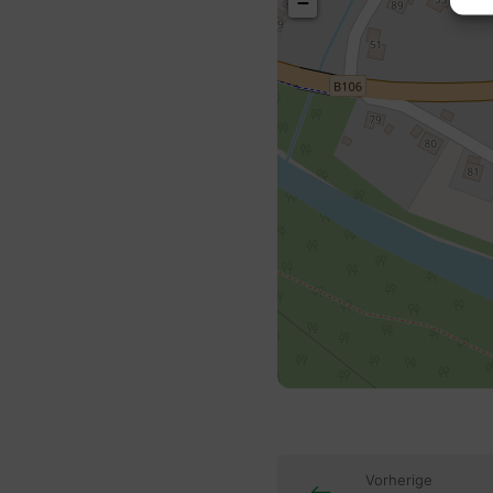
−
Vorherige