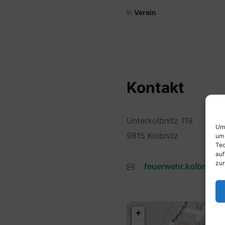
in
Verein
Kontakt
Unterkolbnitz 119
Um 
9815 Kolbnitz
um 
Tec
auf
zur
feuerwehr.kolbnitz@
+