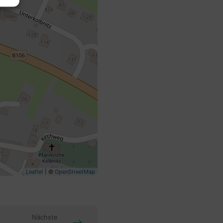
Leaflet
| ©
OpenStreetMap
Nächste