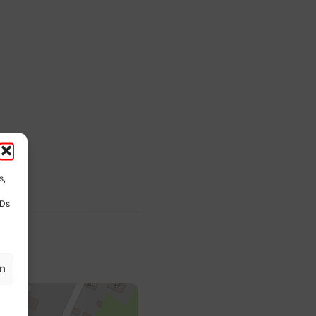
s,
IDs
en