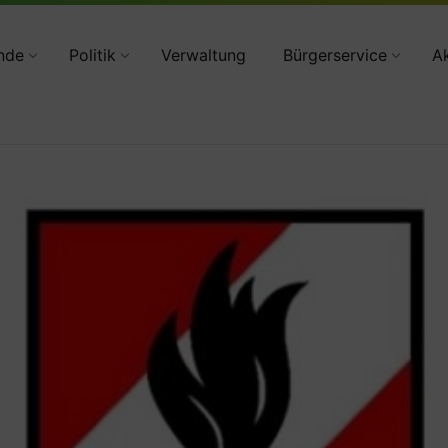
34783 2160
nde
Politik
Verwaltung
Bürgerservice
Ak