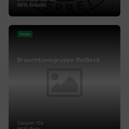
9815 Kolbnitz
Mehr
erfahren
Verein
Brauchtumsgruppe Reißeck
Gappen 10a
9816 Penk