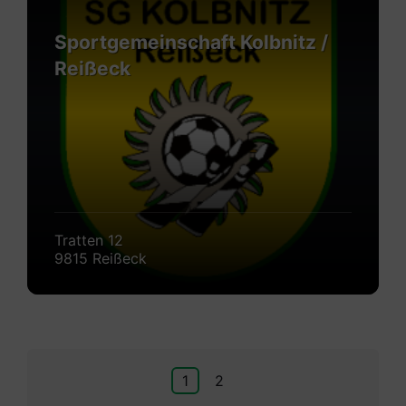
Sportgemeinschaft Kolbnitz /
Reißeck
Tratten 12
9815 Reißeck
Seitennummerierung
1
2