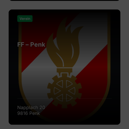
Mehr
erfahren
Verein
FF – Penk
Napplach 20
9816 Penk