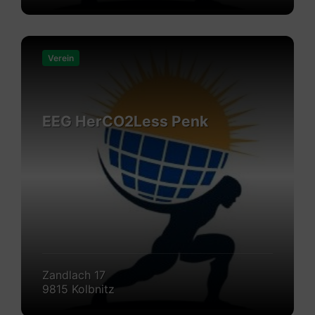
Mehr
erfahren
Verein
EEG HerCO2Less Penk
Zandlach 17
9815 Kolbnitz