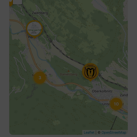
3
10
Leaflet
| ©
OpenStreetMap