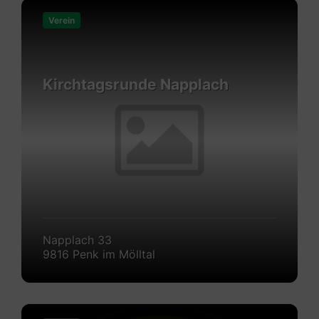
Mehr
erfahren
Verein
Kirchtagsrunde Napplach
Napplach 33
9816 Penk im Mölltal
Mehr