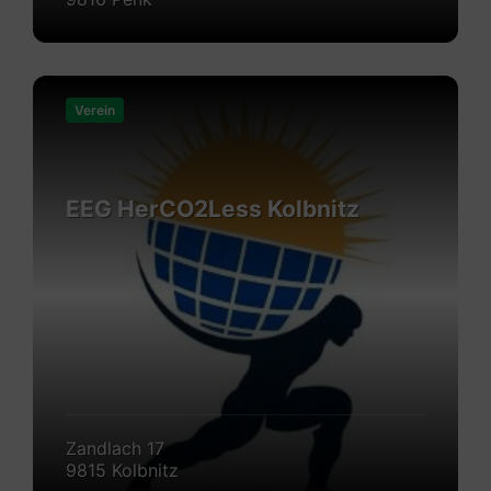
Mehr
erfahren
Verein
EEG HerCO2Less Kolbnitz
Zandlach 17
9815 Kolbnitz