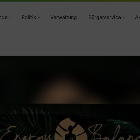
34783 2160
nde
Politik
Verwaltung
Bürgerservice
Ak