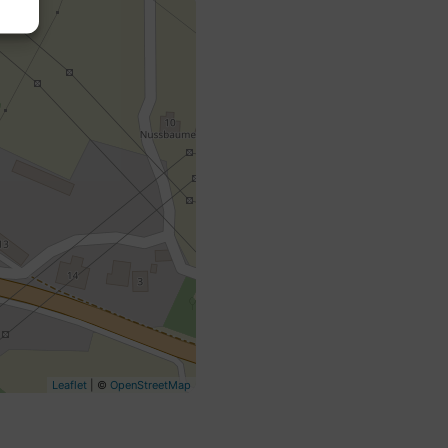
Leaflet
| ©
OpenStreetMap