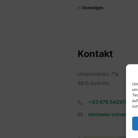
in
Sonstiges
Kontakt
Unterkolbnitz 71a
9815 Kolbnitz
Um 
um 
Tec
auf
+43 676 5429744
zur
michaela-ortner@gm