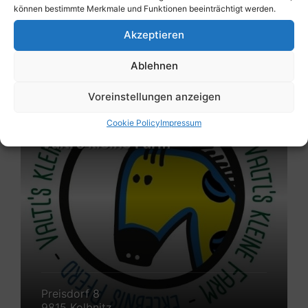
können bestimmte Merkmale und Funktionen beeinträchtigt werden.
9815 Kolbnitz
Akzeptieren
Mehr
Ablehnen
erfahren
Sonstiges
Voreinstellungen anzeigen
Cookie Policy
Impressum
Valtl’s kleine Farm
Preisdorf 8
9815 Kolbnitz