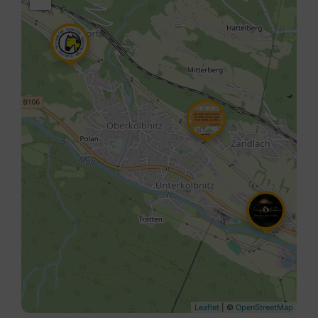
Leaflet
| ©
OpenStreetMap